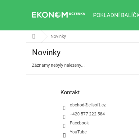
Přejít
na
obsah
POKLADNÍ BALÍČ
Domů
Novinky
Novinky
Záznamy nebyly nalezeny...
Z
á
p
Kontakt
a
t
obchod
@
elisoft.cz
í
+420 577 222 584
Facebook
YouTube