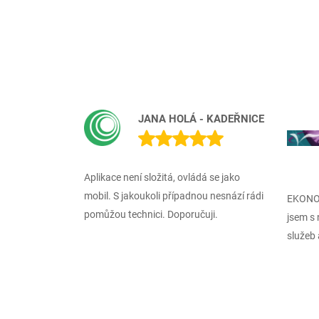
JANA HOLÁ - KADEŘNICE
Aplikace není složitá, ovládá se jako
mobil. S jakoukoli případnou nesnází rádi
EKONOM
pomůžou technici. Doporučuji.
jsem s 
služeb 