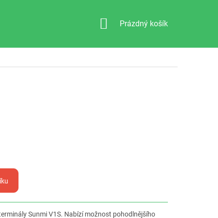
NÁKUPNÍ
Prázdný košík
KOŠÍK
íku
 terminály Sunmi V1S. Nabízí možnost pohodlnějšího