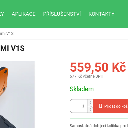
KY
APLIKACE
PŘÍSLUŠENSTVÍ
KONTAKTY
unmi V1S
MI V1S
559,50 Kč
677 Kč včetně DPH
Měrná
Skladem
cena:
Přidat do koš
Samostatná dobíjecí kolíbka pro