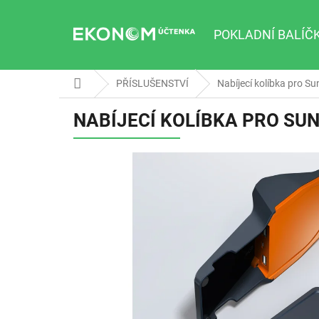
Přejít
na
obsah
POKLADNÍ BALÍČ
Domů
PŘÍSLUŠENSTVÍ
Nabíjecí kolíbka pro S
NABÍJECÍ KOLÍBKA PRO SUN