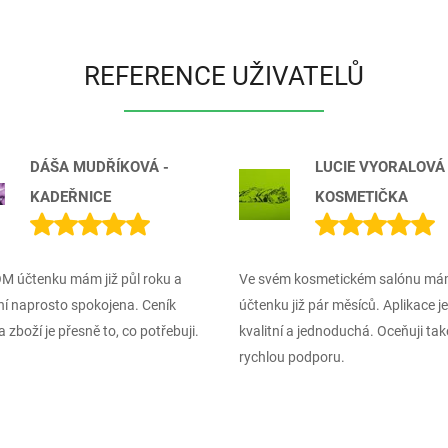
REFERENCE UŽIVATELŮ
DÁŠA MUDŘÍKOVÁ -
LUCIE VYORALOVÁ 
KADEŘNICE
KOSMETIČKA
 účtenku mám již půl roku a
Ve svém kosmetickém salónu m
ní naprosto spokojena. Ceník
účtenku již pár měsíců. Aplikace je
a zboží je přesně to, co potřebuji.
kvalitní a jednoduchá. Oceňuji tak
rychlou podporu.